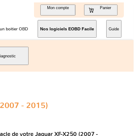
Mon compte
Panier
un boitier OBD
Nos logiciels EOBD Facile
Guide
iagnostic
(2007 - 2015)
tacle de votre Jaguar XF-X250 (2007 -