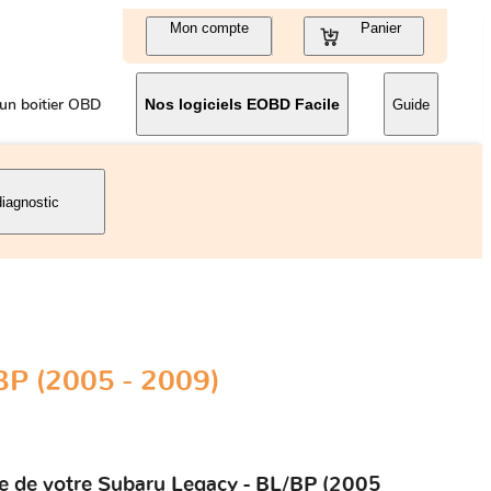
Mon compte
Panier
un boitier OBD
Nos logiciels EOBD Facile
Guide
diagnostic
BP (2005 - 2009)
le de votre Subaru Legacy - BL/BP (2005