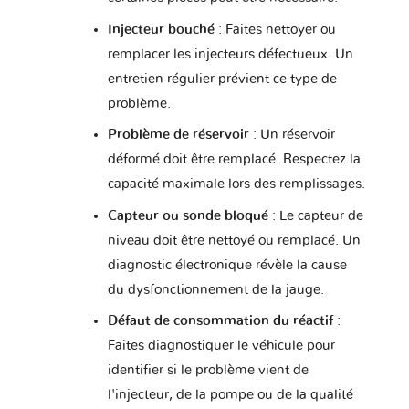
Injecteur bouché
: Faites nettoyer ou
remplacer les injecteurs défectueux. Un
Toyota
Triumph
UAZ
entretien régulier prévient ce type de
problème.
Problème de réservoir
: Un réservoir
VINFAST
Vauxhall
Volkswagen
déformé doit être remplacé. Respectez la
capacité maximale lors des remplissages.
Capteur ou sonde bloqué
: Le capteur de
Volvo
Yamaha
Zaz
niveau doit être nettoyé ou remplacé. Un
diagnostic électronique révèle la cause
du dysfonctionnement de la jauge.
Défaut de consommation du réactif
:
Faites diagnostiquer le véhicule pour
identifier si le problème vient de
l'injecteur, de la pompe ou de la qualité