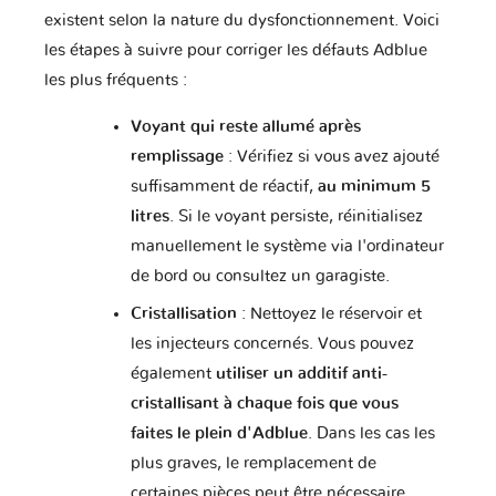
existent selon la nature du dysfonctionnement. Voici
les étapes à suivre pour corriger les défauts Adblue
Saab
Samsung
Saturn
les plus fréquents :
Voyant qui reste allumé après
Scion
Seat
Secma
remplissage
: Vérifiez si vous avez ajouté
suffisamment de réactif,
au minimum 5
litres
. Si le voyant persiste, réinitialisez
manuellement le système via l'ordinateur
Skoda
Smart
Ssangyong
de bord ou consultez un garagiste.
Cristallisation
: Nettoyez le réservoir et
les injecteurs concernés. Vous pouvez
Suzuki
Subaru
Suzuki
Moto
également
utiliser un additif anti-
cristallisant à chaque fois que vous
faites le plein d'Adblue
. Dans les cas les
plus graves, le remplacement de
Tagaz
Tata
Tesla
certaines pièces peut être nécessaire.