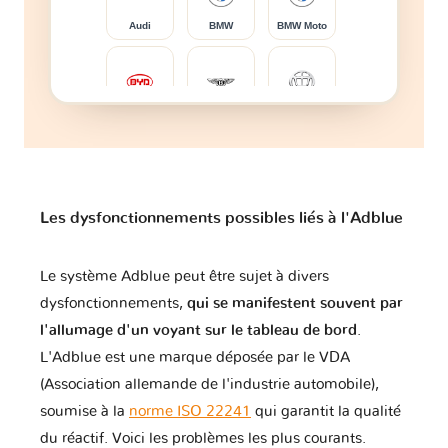
Audi
BMW
BMW Moto
BYD
Bentley
Brilliance
Bugatti
Buick
CFMOTO
Les dysfonctionnements possibles liés à l'Adblue
Le système Adblue peut être sujet à divers
Cadillac
Caterham
Changan
dysfonctionnements,
qui se manifestent souvent par
l'allumage d'un voyant sur le tableau de bord
.
L'Adblue est une marque déposée par le VDA
(Association allemande de l'industrie automobile),
Changhe
Chery
Chevrolet
soumise à la
norme ISO 22241
qui garantit la qualité
du réactif. Voici les problèmes les plus courants.