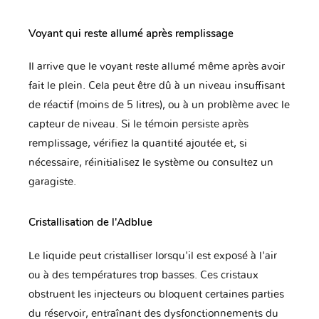
Chrysler
Citroen
Cupra
Voyant qui reste allumé après remplissage
Il arrive que le voyant reste allumé même après avoir
DR
DS
Dacia
fait le plein. Cela peut être dû à un niveau insuffisant
de réactif (moins de 5 litres), ou à un problème avec le
capteur de niveau. Si le témoin persiste après
remplissage, vérifiez la quantité ajoutée et, si
Daewoo
Daihatsu
Datsun
nécessaire, réinitialisez le système ou consultez un
garagiste.
Dodge
Dongfeng
Ducati
Cristallisation de l'Adblue
Le liquide peut cristalliser lorsqu'il est exposé à l'air
ou à des températures trop basses. Ces cristaux
Eagle
FAW
Ferrari
obstruent les injecteurs ou bloquent certaines parties
du réservoir, entraînant des dysfonctionnements du