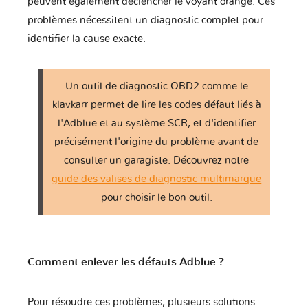
peuvent également déclencher le voyant orange. Ces
problèmes nécessitent un diagnostic complet pour
Mini
Mitsubishi
Nissan
identifier la cause exacte.
Un outil de diagnostic OBD2 comme le
Opel
Perodua
Peugeot
klavkarr permet de lire les codes défaut liés à
l'Adblue et au système SCR, et d'identifier
précisément l'origine du problème avant de
Piaggio
Polestar
Pontiac
consulter un garagiste. Découvrez notre
guide des valises de diagnostic multimarque
pour choisir le bon outil.
Porsche
Proton
RAM
Comment enlever les défauts Adblue ?
Rolls
Renault
Rover
Royce
Pour résoudre ces problèmes, plusieurs solutions