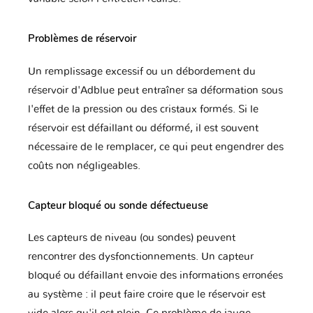
Hyundai
Infiniti
Isuzu
Problèmes de réservoir
Un remplissage excessif ou un débordement du
Iveco
JAC
JMC
réservoir d'Adblue peut entraîner sa déformation sous
l'effet de la pression ou des cristaux formés. Si le
réservoir est défaillant ou déformé, il est souvent
nécessaire de le remplacer, ce qui peut engendrer des
Jaguar
Jeep
KTM
coûts non négligeables.
Capteur bloqué ou sonde défectueuse
Kawasaki
Kia
Lada
Les capteurs de niveau (ou sondes) peuvent
rencontrer des dysfonctionnements. Un capteur
bloqué ou défaillant envoie des informations erronées
Lamborghini
Lancia
Land Rover
au système : il peut faire croire que le réservoir est