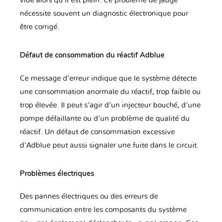
vide alors qu'il est plein. Ce problème de jauge
nécessite souvent un diagnostic électronique pour
Lexus
Lifan
Lincoln
être corrigé.
Défaut de consommation du réactif Adblue
Lotus
Lynk & Co
MAN
Ce message d'erreur indique que le système détecte
une consommation anormale du réactif, trop faible ou
trop élevée. Il peut s'agir d'un injecteur bouché, d'une
MG
MVM
Mahindra
pompe défaillante ou d'un problème de qualité du
réactif. Un défaut de consommation excessive
d'Adblue peut aussi signaler une fuite dans le circuit.
Maserati
Mazda
McLaren
Problèmes électriques
Des pannes électriques ou des erreurs de
Mercedes
Mercury
Microcar
communication entre les composants du système