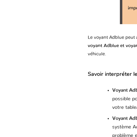
impo
Lex
Le voyant Adblue peut a
voyant Adblue et voya
véhicule.
M
Savoir interpréter 
Merce
Voyant Adb
possible p
votre table
Ope
Voyant Adb
système A
problème e