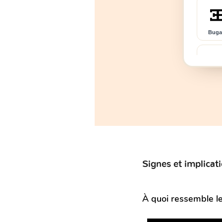
Bugat
Chan
DR
Signes et implicat
Dod
À quoi ressemble l