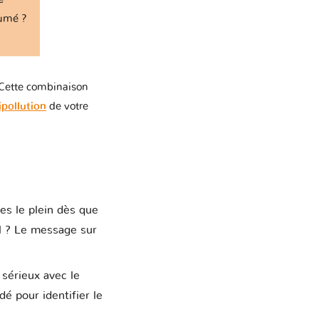
lumé ?
MAN
 Cette combinaison
pollution
de votre
Laren
issan
es le plein dès que
l ? Le message sur
ntiac
 sérieux avec le
 pour identifier le