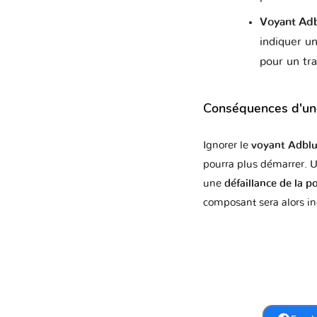
Pors
Voyant Adb
indiquer u
pour un tra
Saa
Conséquences d'une
Ignorer le
voyant Adbl
Sko
pourra plus démarrer. U
une
défaillance de la 
composant sera alors in
Tag
VINF