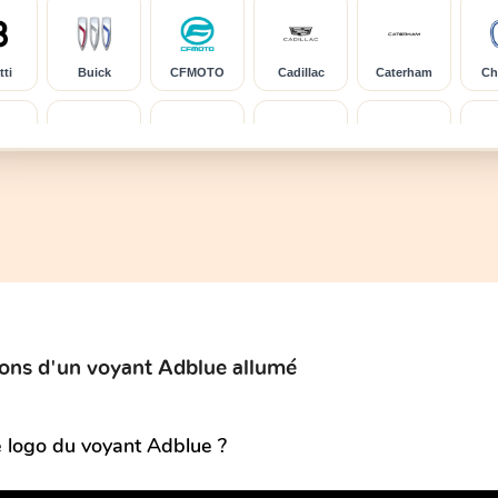
ti
Buick
CFMOTO
Cadillac
Caterham
Ch
ghe
Chery
Chevrolet
Chrysler
Citroen
C
DS
Dacia
Daewoo
Daihatsu
D
ions d'un voyant Adblue allumé
ge
Dongfeng
Ducati
Eagle
FAW
F
e logo du voyant Adblue ?