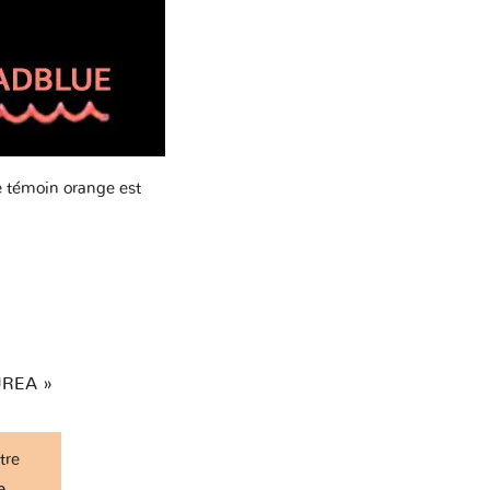
GMC
olden
e témoin orange est
suzu
KTM
 UREA »
tre
d Rover
e