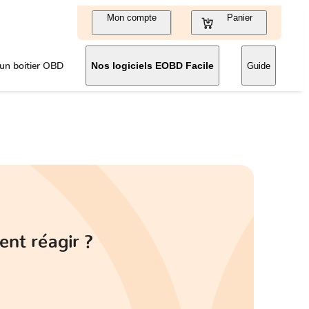
Mon compte
Panier
un boitier OBD
Nos logiciels EOBD Facile
Guide
ent réagir ?