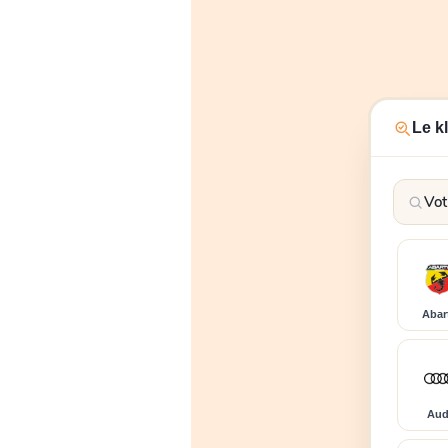
Le k
Abar
Aud