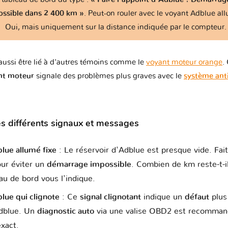
ssible dans 2 400 km »
. Peut-on rouler avec le voyant Adblue al
Oui, mais uniquement sur la distance indiquée par le compteur.
us
Lifan
Lincoln
Lotus
Lynk & Co
ussi être lié à d'autres témoins comme le
voyant moteur orange
.
nt moteur
signale des problèmes plus graves avec le
système anti
G
MVM
Mahindra
Maserati
Mazda
Mc
les différents signaux et messages
des
Mercury
Microcar
Mini
Mitsubishi
N
lue allumé fixe
: Le réservoir d'Adblue est presque vide. Fait
our éviter un
démarrage impossible
. Combien de km reste-t-i
au de bord vous l'indique.
l
Perodua
Peugeot
Piaggio
Polestar
Po
lue qui clignote
: Ce
signal clignotant
indique un
défaut
plus
dblue. Un
diagnostic auto
via une valise OBD2 est recommandé
xact.