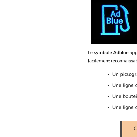
Fia
Gee
Le
symbole Adblue
appa
facilement reconnaissab
Hon
Un
pictog
Une ligne 
Une boutei
Ivec
Une ligne 
C
Kawas