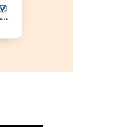
angan
upra
atsun
errari