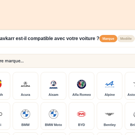
lavkarr est-il compatible avec votre voiture ?
Marque
Modèle
th
Acura
Aixam
Alfa Romeo
Alpine
Asto
i
BMW
BMW Moto
BYD
Bentley
Bri