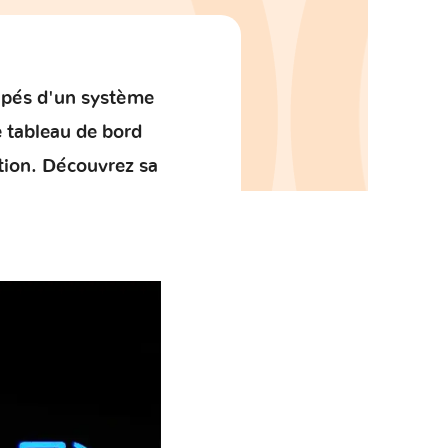
uipés d'un
système
e
tableau de bord
tion
. Découvrez sa