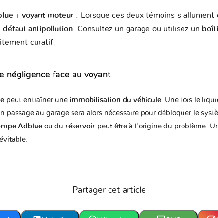
che
Proton
RAM
Renault
Rolls Royce
R
lue + voyant moteur
: Lorsque ces deux témoins s'allument 
n
défaut antipollution
. Consultez un garage ou utilisez un
boît
itement curatif.
b
Samsung
Saturn
Scion
Seat
S
 négligence face au voyant
ue
peut entraîner une
immobilisation du véhicule
. Une fois le liqu
da
Smart
Ssangyong
Subaru
Suzuki
Suzu
n passage au garage sera alors nécessaire pour débloquer le systè
pompe Adblue
ou du
réservoir
peut être à l'origine du problème. 
évitable.
az
Tata
Tesla
Toyota
Triumph
Partager cet article
AST
Vauxhall
Volkswagen
Volvo
Yamaha