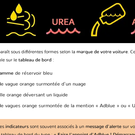
t
Ford
Foton
Fuso
GAZ
Harley
ly
Genesis
Great Wall
Haval
H
Davidson
raît sous différentes formes selon la
marque de votre voiture
. C
le sur le
tableau de bord
:
da
Honda Moto
Hummer
Hyundai
Infiniti
I
ramme
de réservoir bleu
de vague orange surmontée d'un nuage
lle orange déversant un liquide
o
JAC
JMC
Jaguar
Jeep
de vagues orange surmontée de la mention « Adblue » ou «
es
indicateurs
sont souvent associés à un
message d'alerte
sur vo
aki
Kia
Lada
Lamborghini
Lancia
Lan
tableau de bord du type :
« Faire l'appoint d'Adblue ! Démarrag