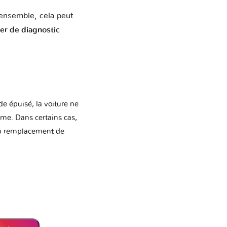
over
ensemble, cela peut
ier de diagnostic
ecma
ide épuisé, la voiture ne
ki Moto
me. Dans certains cas,
Un remplacement de
UAZ
Zaz