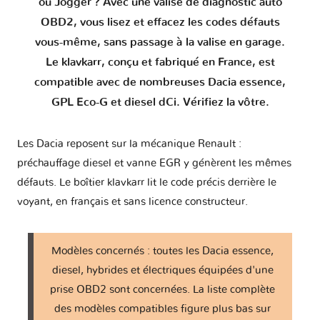
ou Jogger ? Avec une valise de diagnostic auto
OBD2, vous lisez et effacez les codes défauts
Logan II
2 versions
vous-même, sans passage à la valise en garage.
Le klavkarr, conçu et fabriqué en France, est
Logan III
1 version
compatible avec de nombreuses Dacia essence,
GPL Eco-G et diesel dCi. Vérifiez la vôtre.
Nova
1 version
Les Dacia reposent sur la mécanique Renault :
préchauffage diesel et vanne EGR y génèrent les mêmes
Sandero I
1 version
défauts. Le boîtier klavkarr lit le code précis derrière le
voyant, en français et sans licence constructeur.
Sandero II
2 versions
Sandero III
Modèles concernés : toutes les Dacia essence,
1 version
diesel, hybrides et électriques équipées d'une
prise OBD2 sont concernées. La liste complète
Solenza
1 version
des modèles compatibles figure plus bas sur