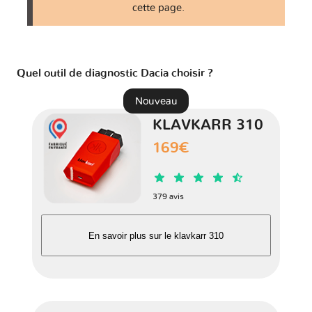
cette page.
Spring
1 version
SupeRNova
1 version
Quel outil de diagnostic Dacia choisir ?
Nouveau
KLAVKARR 310
169€
379 avis
En savoir plus sur le klavkarr 310