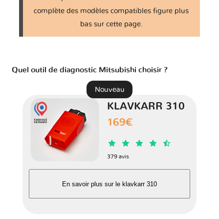
Colt VII
1 version
complète des modèles compatibles figure plus
bas sur cette page.
Delica D:3
1 version
Delica D:5
1 version
Quel outil de diagnostic Mitsubishi choisir ?
Delica IV
Nouveau
1 version
KLAVKARR 310
Delica V
1 version
169€
Diamante II
1 version
379 avis
Dion - CR
1 version
En savoir plus sur le klavkarr 310
Eclipse Cross
1 version