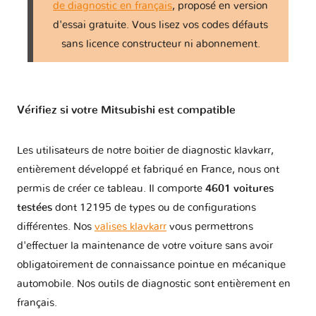
de diagnostic en français
, proposé en version
d'essai gratuite. Vous lisez vos codes défauts
Montero II
1 version
sans licence constructeur ni abonnement.
Montero III
2 versions
Vérifiez si votre Mitsubishi est compatible
Montero IV
3 versions
Les utilisateurs de notre boitier de diagnostic klavkarr,
Montero Sport
1 version
entièrement développé et fabriqué en France, nous ont
permis de créer ce tableau. Il comporte
4601 voitures
Outlander I
1 version
testées
dont 12195 de types ou de configurations
différentes. Nos
valises klavkarr
vous permettrons
Outlander II - CW
1 version
d'effectuer la maintenance de votre voiture sans avoir
obligatoirement de connaissance pointue en mécanique
Outlander III - GF
automobile. Nos outils de diagnostic sont entièrement en
3 versions
français.