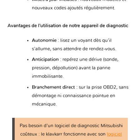
Lancer VI
1 version
nouveaux codes ajoutés régulièrement.
Lancer VII
1 version
Avantages de l'utilisation de notre appareil de diagnostic
Autonomie
: lisez un voyant dès qu'il
Lancer VIII
1 version
s'allume, sans attendre de rendez-vous.
Magna III
Anticipation
: repérez une dérive (sonde,
1 version
pression, dépollution) avant la panne
immobilisante.
Maven
1 version
Branchement direct
: sur la prise OBD2, sans
démontage ni connaissance pointue en
Minica VII
1 version
mécanique.
Minica VIII - H42/H47
1 version
Pas besoin d'un logiciel de diagnostic Mitsubishi
coûteux : le klavkarr fonctionne avec son
logiciel
Mirage
3 versions