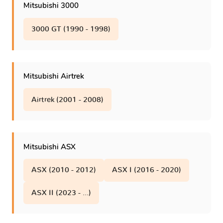
Mitsubishi 3000
Proudia - S32A
1 version
3000 GT (1990 - 1998)
RVR II
1 version
Mitsubishi Airtrek
RVR III
2 versions
Airtrek (2001 - 2008)
Raider
1 version
Santamo
1 version
Mitsubishi ASX
ASX (2010 - 2012)
ASX I (2016 - 2020)
Savrin
1 version
ASX II (2023 - ...)
Shogun III
1 version