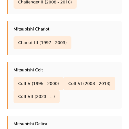
Challenger II (2008 - 2016)
Town Box
1 version
Mitsubishi Chariot
Verrada III
1 version
Chariot III (1997 - 2003)
XR-PHEV
1 version
Zinger
1 version
Mitsubishi Colt
eK I - H81/H91/NA0
Colt V (1995 - 2000)
Colt VI (2008 - 2013)
1 version
Colt VII (2023 - ...)
eK II - H82/H92/NA1
1 version
eK III - B11/B21/AA0
1 version
Mitsubishi Delica