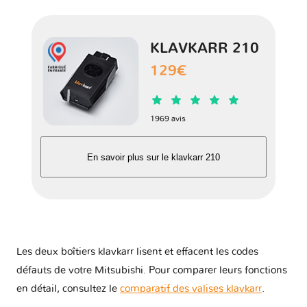
Eclipse II
1 version
KLAVKARR 210
Eclipse III
1 version
129€
Eclipse IV
1 version
1969 avis
Endeavor
1 version
En savoir plus sur le klavkarr 210
FTO - DE
1 version
Freeca - VA/VB
1 version
Les deux boîtiers klavkarr lisent et effacent les codes
GTO
défauts de votre Mitsubishi. Pour comparer leurs fonctions
1 version
en détail, consultez le
comparatif des valises klavkarr
.