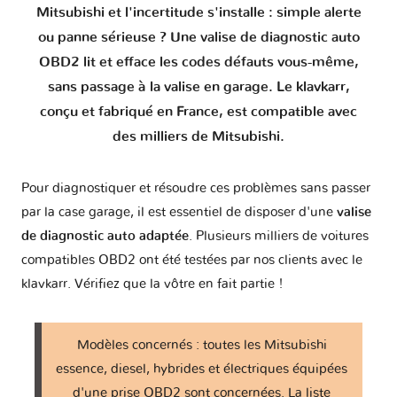
Mitsubishi et l'incertitude s'installe : simple alerte
Canter VIII
1 version
ou panne sérieuse ? Une valise de diagnostic auto
OBD2 lit et efface les codes défauts vous-même,
Carisma
3 versions
sans passage à la valise en garage. Le klavkarr,
conçu et fabriqué en France, est compatible avec
Challenger I
1 version
des milliers de Mitsubishi.
Challenger II
Pour diagnostiquer et résoudre ces problèmes sans passer
1 version
par la case garage, il est essentiel de disposer d'une
valise
de diagnostic auto adaptée
. Plusieurs milliers de voitures
Chariot III
1 version
compatibles OBD2 ont été testées par nos clients avec le
klavkarr. Vérifiez que la vôtre en fait partie !
Colt V
1 version
Modèles concernés : toutes les Mitsubishi
Colt VI
2 versions
essence, diesel, hybrides et électriques équipées
d'une prise OBD2 sont concernées. La liste