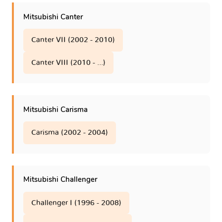
Shogun IV
4 versions
Mitsubishi Canter
Shogun Sport
1 version
Canter VII (2002 - 2010)
Canter VIII (2010 - ...)
Space Gear IV
1 version
Space Runner
1 version
Mitsubishi Carisma
Space Star I
1 version
Carisma (2002 - 2004)
Space Star II
2 versions
Mitsubishi Challenger
Space Wagon III
1 version
Challenger I (1996 - 2008)
Toppo
1 version