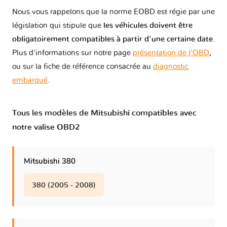
Outlander IV - GN
1 version
Nous vous rappelons que la norme EOBD est régie par une
législation qui stipule que
les véhicules doivent être
Pajero II - V2
1 version
obligatoirement compatibles à partir d'une certaine date
.
Plus d'informations sur notre page
présentation de l'OBD
,
ou sur la fiche de référence consacrée au
diagnostic
Pajero III - V6
2 versions
embarqué
.
Pajero IV - V8
3 versions
Tous les modèles de Mitsubishi compatibles avec
notre valise OBD2
Pajero Sport I
1 version
Pajero Sport II
Mitsubishi 380
1 version
380 (2005 - 2008)
Pajero Sport III
1 version
Proudia - BY51
1 version