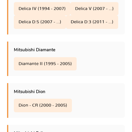
eK IV - B33-B40
1 version
Delica IV (1994 - 2007)
Delica V (2007 - ...)
Delica D:5 (2007 - ...)
Delica D:3 (2011 - ...)
eK Space I
1 version
eK Space I - B11/B21/AA0
1 version
Mitsubishi Diamante
i
1 version
Diamante II (1995 - 2005)
i MiEV
1 version
Mitsubishi Dion
Dion - CR (2000 - 2005)