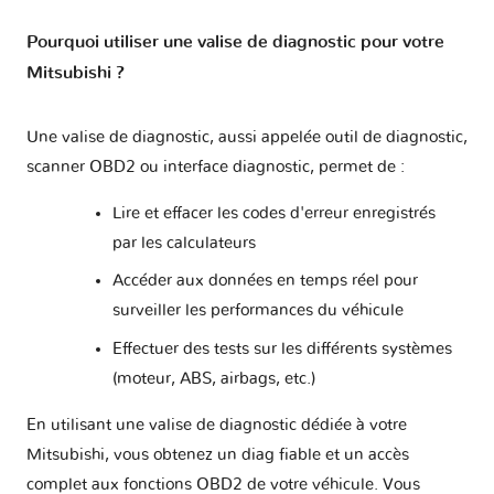
Galant IX
1 version
Pourquoi utiliser une valise de diagnostic pour votre
Galant VIII
Mitsubishi ?
1 version
Une valise de diagnostic, aussi appelée outil de diagnostic,
Grandis
1 version
scanner OBD2 ou interface diagnostic, permet de :
L200 III
1 version
Lire et effacer les codes d'erreur enregistrés
par les calculateurs
L200 IV
1 version
Accéder aux données en temps réel pour
surveiller les performances du véhicule
L200 V
2 versions
Effectuer des tests sur les différents systèmes
(moteur, ABS, airbags, etc.)
L400
1 version
En utilisant une valise de diagnostic dédiée à votre
Mitsubishi, vous obtenez un diag fiable et un accès
Lancer Evolution IV
1 version
complet aux fonctions OBD2 de votre véhicule. Vous