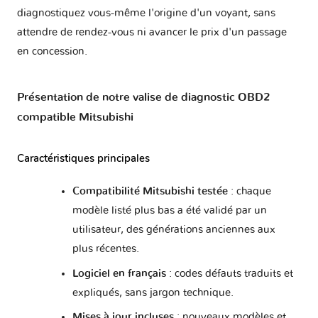
diagnostiquez vous-même l'origine d'un voyant, sans
Lancer Evolution IX
1 version
attendre de rendez-vous ni avancer le prix d'un passage
en concession.
Lancer Evolution V
1 version
Présentation de notre valise de diagnostic OBD2
Lancer Evolution VI
1 version
compatible Mitsubishi
Lancer Evolution VII
Caractéristiques principales
1 version
Compatibilité Mitsubishi testée
: chaque
Lancer Evolution VIII
1 version
modèle listé plus bas a été validé par un
utilisateur, des générations anciennes aux
Lancer Evolution X
1 version
plus récentes.
Logiciel en français
: codes défauts traduits et
Lancer Evolution X FE
1 version
expliqués, sans jargon technique.
Mises à jour incluses
: nouveaux modèles et