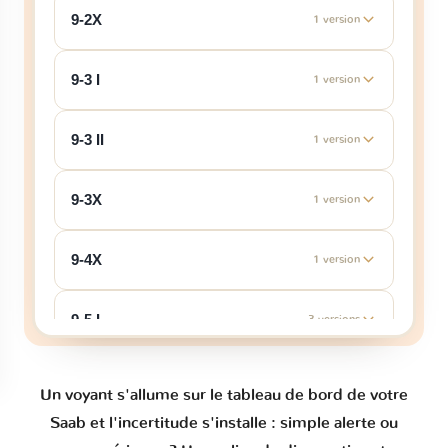
9-2X
1 version
9-3 I
1 version
9-3 II
1 version
9-3X
1 version
9-4X
1 version
9-5 I
3 versions
9-5 II
1 version
Un voyant s'allume sur le tableau de bord de votre
Saab et l'incertitude s'installe : simple alerte ou
9-7X
1 version