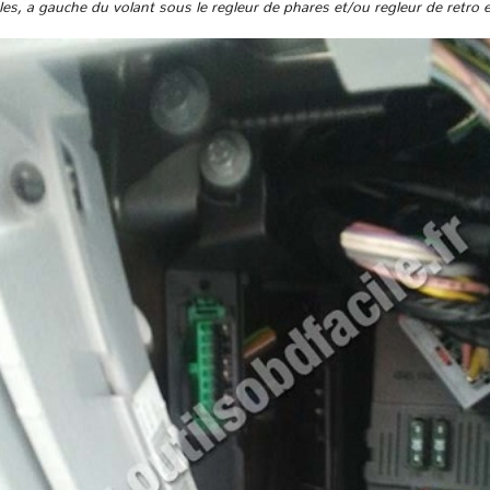
ibles, a gauche du volant sous le regleur de phares et/ou regleur de retro