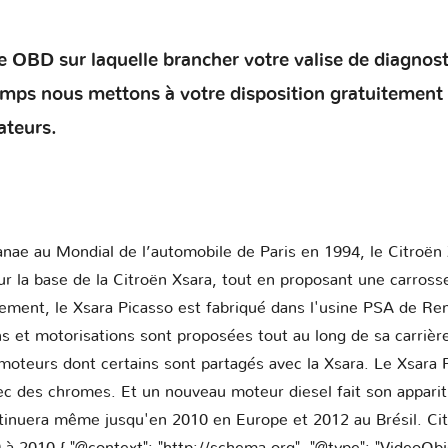
 OBD sur laquelle brancher votre valise de diagnostic 
temps nous mettons à votre disposition gratuitement
ateurs.
anae au Mondial de l’automobile de Paris en 1994, le Citroën
r la base de la Citroën Xsara, tout en proposant une carross
ment, le Xsara Picasso est fabriqué dans l'usine PSA de Ren
ns et motorisations sont proposées tout au long de sa carrièr
 moteurs dont certains sont partagés avec la Xsara. Le Xsara 
vec des chromes. Et un nouveau moteur diesel fait son appar
ontinuera même jusqu'en 2010 en Europe et 2012 au Brésil. Cit
 2010 { "@context": "http://schema.org", "@type": "VideoObje