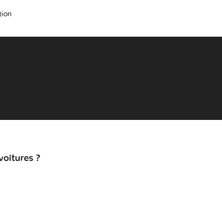
tion
voitures ?