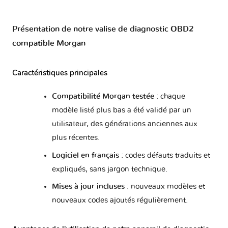
Présentation de notre valise de diagnostic OBD2
Seat
Secma
Skoda
Smart
compatible Morgan
Caractéristiques principales
Suzuki
Ssangyong
Subaru
Suzuki
Moto
Compatibilité Morgan testée
: chaque
modèle listé plus bas a été validé par un
utilisateur, des générations anciennes aux
Tagaz
Tata
Tesla
Toyota
plus récentes.
Logiciel en français
: codes défauts traduits et
expliqués, sans jargon technique.
Triumph
UAZ
VINFAST
Vauxhall
Mises à jour incluses
: nouveaux modèles et
nouveaux codes ajoutés régulièrement.
Volkswagen
Volvo
Yamaha
Zaz