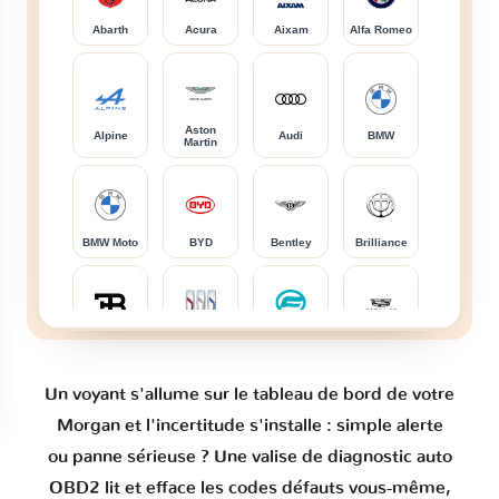
Abarth
Acura
Aixam
Alfa Romeo
Aston
Alpine
Audi
BMW
Martin
BMW Moto
BYD
Bentley
Brilliance
Bugatti
Buick
CFMOTO
Cadillac
Un voyant s'allume sur le tableau de bord de votre
Morgan et l'incertitude s'installe : simple alerte
Caterham
Changan
Changhe
Chery
ou panne sérieuse ? Une valise de diagnostic auto
OBD2 lit et efface les codes défauts vous-même,