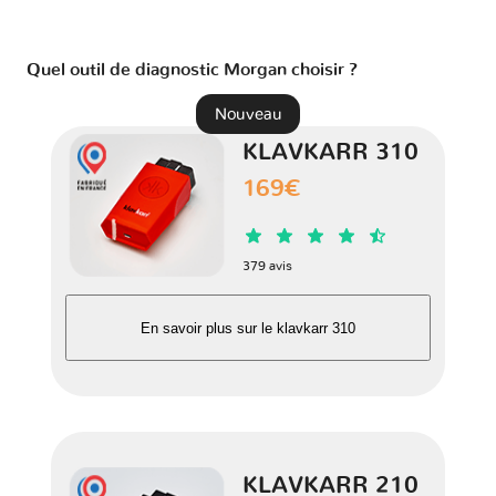
GAZ
GMC
Geely
Genesis
Quel outil de diagnostic Morgan choisir ?
Nouveau
Harley
KLAVKARR 310
Great Wall
Haval
Holden
Davidson
169€
Honda
Honda Moto
Hummer
Hyundai
379 avis
En savoir plus sur le klavkarr 310
Infiniti
Isuzu
Iveco
JAC
JMC
Jaguar
Jeep
KTM
KLAVKARR 210