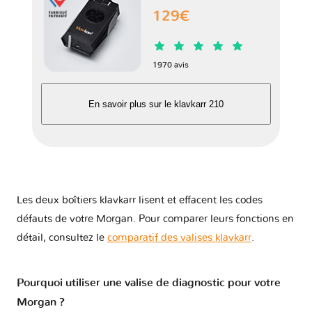
129€
Kawasaki
Kia
Lada
Lamborghini
1970 avis
Lancia
Land Rover
Lexus
Lifan
En savoir plus sur le klavkarr 210
Lincoln
Lotus
Lynk & Co
MAN
Les deux boîtiers klavkarr lisent et effacent les codes
défauts de votre Morgan. Pour comparer leurs fonctions en
MG
MVM
Mahindra
Maserati
détail, consultez le
comparatif des valises klavkarr
.
Pourquoi utiliser une valise de diagnostic pour votre
Mazda
McLaren
Mercedes
Mercury
Morgan ?