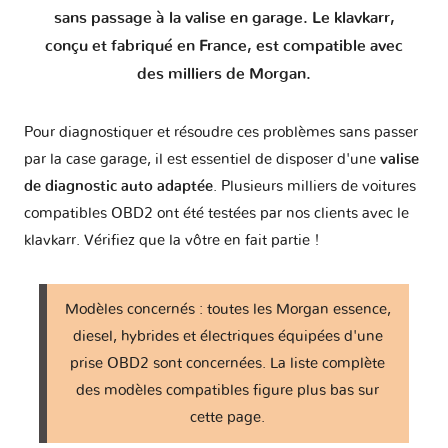
sans passage à la valise en garage. Le klavkarr,
Chevrolet
Chrysler
Citroen
Cupra
conçu et fabriqué en France, est compatible avec
des milliers de Morgan.
DR
DS
Dacia
Daewoo
Pour diagnostiquer et résoudre ces problèmes sans passer
par la case garage, il est essentiel de disposer d'une
valise
de diagnostic auto adaptée
. Plusieurs milliers de voitures
compatibles OBD2 ont été testées par nos clients avec le
Daihatsu
Datsun
Dodge
Dongfeng
klavkarr. Vérifiez que la vôtre en fait partie !
Ducati
Eagle
FAW
Ferrari
Modèles concernés : toutes les Morgan essence,
diesel, hybrides et électriques équipées d'une
prise OBD2 sont concernées. La liste complète
des modèles compatibles figure plus bas sur
Fiat
Ford
Foton
Fuso
cette page.