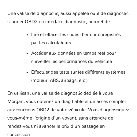
Une valise de diagnostic, aussi appelée outil de diagnostic,
Microcar
Mini
Mitsubishi
Nissan
scanner OBD2 ou interface diagnostic, permet de :
Lire et effacer les codes d'erreur enregistrés
par les calculateurs
Opel
Perodua
Peugeot
Piaggio
Accéder aux données en temps réel pour
surveiller les performances du véhicule
Polestar
Pontiac
Porsche
Proton
Effectuer des tests sur les différents systèmes
(moteur, ABS, airbags, etc.)
En utilisant une valise de diagnostic dédiée à votre
Rolls
RAM
Renault
Rover
Royce
Morgan, vous obtenez un diag fiable et un accès complet
aux fonctions OBD2 de votre véhicule. Vous diagnostiquez
vous-même l'origine d'un voyant, sans attendre de
rendez-vous ni avancer le prix d'un passage en
Saab
Samsung
Saturn
Scion
concession.