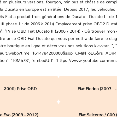
né en plusieurs versions, fourgon, minibus et châssis de ca
 du Ducato en Europe est arrêtée. Depuis 2017, les véhicule
ïs Fiat a produit trois générations de Ducato : Ducato I : d
I phase 1 : de 2006 à 2014 Emplacement prise OBD2 Ducato I
e": "Prise OBD Fiat Ducato II (2006 / 2014) - Où trouver mon
 prise OBD Fiat Ducato qui vous permettra de faire le diagn
re boutique en ligne et découvrez nos solutions klavkarr. ", "
mqdefault.webp?time=1614784200000&sqp=CMjN_oEG&rs=A
tion": "T0M57S", "embedUrl": "https://www.youtube.com/embe
 - 2006) Prise OBD
Fiat Fiorino (2007 - 
to Evo (2009 - 2012)
Fiat Seicento / 600