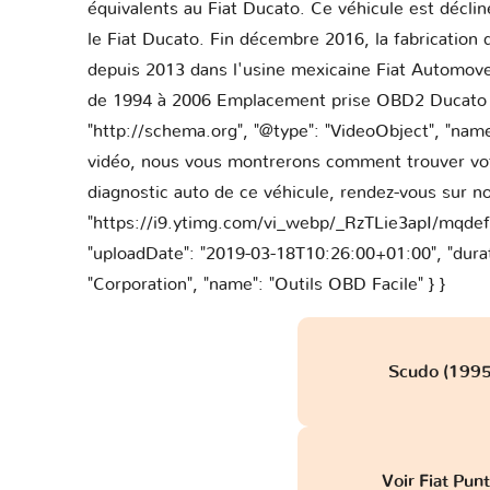
équivalents au Fiat Ducato. Ce véhicule est décli
le Fiat Ducato. Fin décembre 2016, la fabrication
depuis 2013 dans l'usine mexicaine Fiat Automove
de 1994 à 2006 Emplacement prise OBD2 Ducato II
"http://schema.org", "@type": "VideoObject", "nam
vidéo, nous vous montrerons comment trouver votre
diagnostic auto de ce véhicule, rendez-vous sur not
"https://i9.ytimg.com/vi_webp/_RzTLie3apI/
"uploadDate": "2019-03-18T10:26:00+01:00", "dura
"Corporation", "name": "Outils OBD Facile" } }
Scudo (1995
Voir Fiat Pun