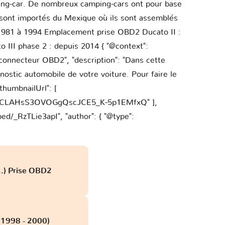
mping-car. De nombreux camping-cars ont pour base
s sont importés du Mexique où ils sont assemblés
e 1981 à 1994 Emplacement prise OBD2 Ducato II :
II phase 2 : depuis 2014 { "@context":
 connecteur OBD2", "description": "Dans cette
ostic automobile de votre voiture. Pour faire le
thumbnailUrl": [
On4CLAHsS3OVOGgQscJCE5_K-5p1EMfxQ" ],
d/_RzTLie3apI", "author": { "@type":
...) Prise OBD2
 (1998 - 2000)